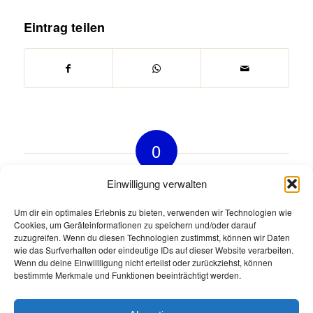
Eintrag teilen
0
KOMMENTARE
Einwilligung verwalten
Hinterlasse einen Kommentar
Um dir ein optimales Erlebnis zu bieten, verwenden wir Technologien wie
Cookies, um Geräteinformationen zu speichern und/oder darauf
An der Diskussion beteiligen?
zuzugreifen. Wenn du diesen Technologien zustimmst, können wir Daten
Hinterlasse uns deinen Kommentar!
wie das Surfverhalten oder eindeutige IDs auf dieser Website verarbeiten.
Wenn du deine Einwillligung nicht erteilst oder zurückziehst, können
Du musst
angemeldet
sein, um einen Kommentar
bestimmte Merkmale und Funktionen beeinträchtigt werden.
abzugeben.