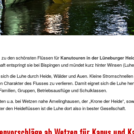
 zu den schönsten Flüssen für
Kanutouren in der Lüneburger Hei
t entspringt sie bei Bispingen und mündet kurz hinter Winsen (Luhe)
 sich die Luhe durch Heide, Wälder und Auen. Kleine Stromschnellen 
 Charakter des Flusses zu verlieren. Damit eignet sich die Luhe he
 Familien, Gruppen, Betriebsausflüge und Schulklassen.
ten u.a. bei Wetzen nahe Amelinghausen, der „Krone der Heide“, sow
ter den Heideflüssen ist die Luhe dort also in bester Gesellschaft.
envorschläge ab Wetzen für Kanus und K