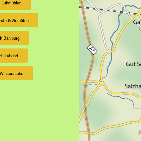
h Luhmühlen
rstedt/Vierhöfen
ch Bahlburg
ch Luhdorf
 Winsen/Luhe