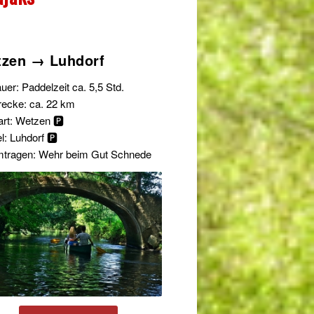
zen → Luhdorf
uer: Paddelzeit ca. 5,5 Std.
recke: ca. 22 km
art: Wetzen 🅿️
l: Luhdorf 🅿️
mtragen: Wehr beim Gut Schnede