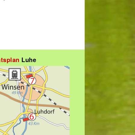
htsplan
Luhe