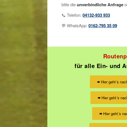
bitte die
unverbindliche Anfrage
od
📞 Telefon:
04132‑933 933
💬 WhatsApp:
0162-795 35 09
Routenp
für alle Ein- und 
Hier geht´s nac
Hier geht´s nac
Hier geht´s n