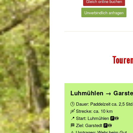
Gleich online buchen
Unverbindlich anfragen
Toure
Luhmühlen → Garste
🕒 Dauer: Paddelzeit ca. 2,5 Std
🛶 Strecke: ca. 10 km
📍 Start: Luhmühlen 🅿️🚻
🏁 Ziel: Garstedt 🅿️🚻
⚠️ Umtragen: Wehr beim Gut