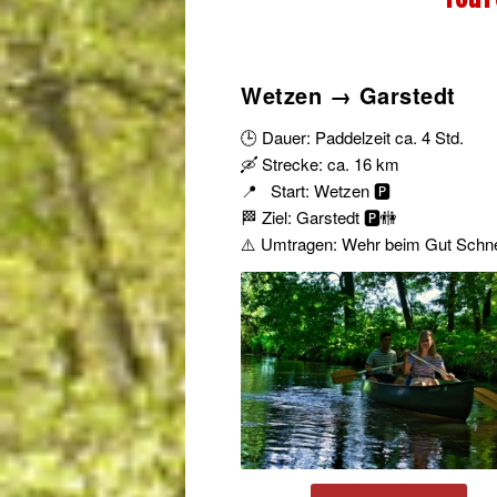
Wetzen → Garstedt
🕒 Dauer: Paddelzeit ca. 4 Std.
🛶 Strecke: ca. 16 km
📍 Start: Wetzen 🅿️
🏁 Ziel: Garstedt 🅿️🚻
⚠️ Umtragen: Wehr beim Gut Schn