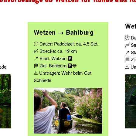
Wet
Wetzen → Bahlburg
🕒 Da
🕒 Dauer: Paddelzeit ca. 4,5 Std.
🛶 St
🛶 Strecke: ca. 19 km
📍 St
📍 Start: Wetzen 🅿️
🏁 Zie
🏁 Ziel: Bahlburg 🅿️🚻
ede
⚠️ U
⚠️ Umtragen: Wehr beim Gut
Schnede