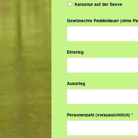
Kanutour auf der Seeve
Gewünschte Paddeldauer (ohne Pa
Einstieg
Ausstieg
Personenzahl (voraussichtlich)
*