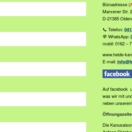
Büroadresse (
Marxener Str. 
D-21385 Oldend
📞 Telefon:
041
💬 WhatsApp:
mobil: 0162 – 
www.heide-kan
E-mail:
info@h
Auf facebook u
was wir mit un
neben unserem 
Öffnungszeite
Die Kanusaison
Anfang Oktober