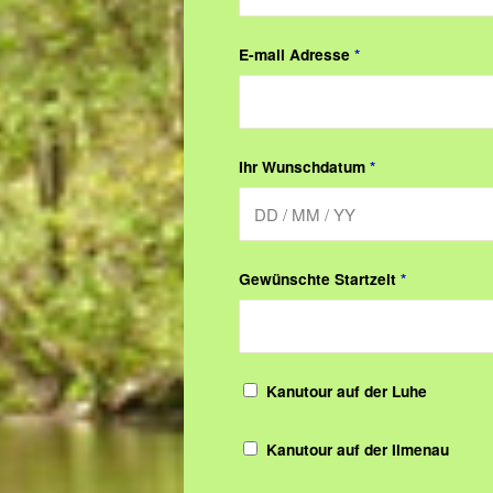
E-mail Adresse
*
Ihr Wunschdatum
*
Gewünschte Startzeit
*
Kanutour auf der Luhe
Kanutour auf der Ilmenau