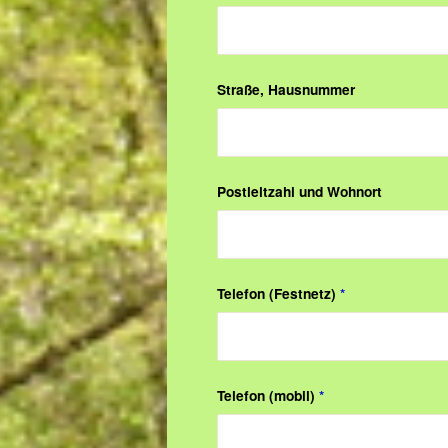
Straße, Hausnummer
Postleitzahl und Wohnort
Telefon (Festnetz)
*
Telefon (mobil)
*