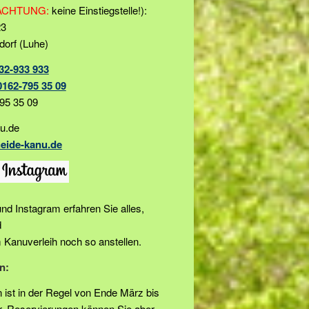
ACHTUNG:
keine Einstiegstelle!):
23
orf (Luhe)
32‑933 933
0162-795 35 09
795 35 09
u.de
eide-kanu.de
nd Instagram erfahren Sie alles,
d
Kanuverleih noch so anstellen.
n:
 ist in der Regel von Ende März bis
. Reservierungen können Sie aber