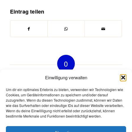
Eintrag teilen
0
KOMMENTARE
Einwilligung verwalten
Hinterlasse einen Kommentar
Um dir ein optimales Erlebnis zu bieten, verwenden wir Technologien wie
Cookies, um Geräteinformationen zu speichern und/oder darauf
An der Diskussion beteiligen?
zuzugreifen. Wenn du diesen Technologien zustimmst, können wir Daten
Hinterlasse uns deinen Kommentar!
wie das Surfverhalten oder eindeutige IDs auf dieser Website verarbeiten.
Wenn du deine Einwillligung nicht erteilst oder zurückziehst, können
Du musst
angemeldet
sein, um einen Kommentar
bestimmte Merkmale und Funktionen beeinträchtigt werden.
abzugeben.