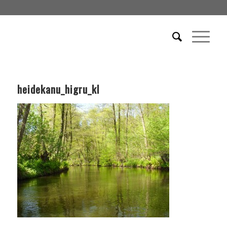
heidekanu_higru_kl