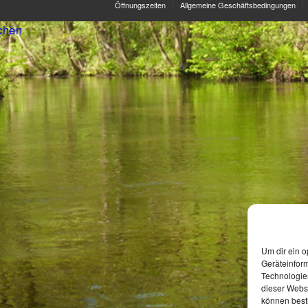
Öffnungszeiten
Allgemeine Geschäftsbedingungen
chen
Um dir ein o
Geräteinfor
Technologien
dieser Websi
können best