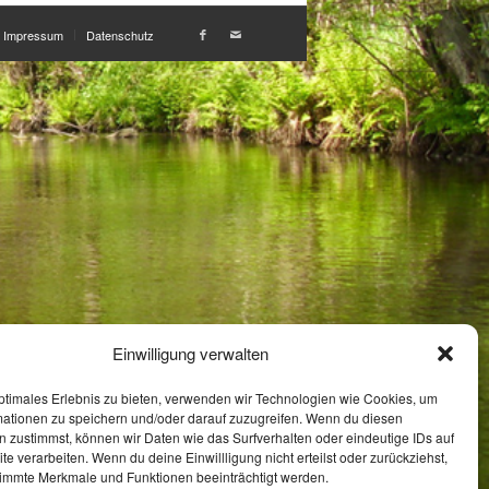
Impressum
Datenschutz
Einwilligung verwalten
ptimales Erlebnis zu bieten, verwenden wir Technologien wie Cookies, um
mationen zu speichern und/oder darauf zuzugreifen. Wenn du diesen
 zustimmst, können wir Daten wie das Surfverhalten oder eindeutige IDs auf
te verarbeiten. Wenn du deine Einwillligung nicht erteilst oder zurückziehst,
immte Merkmale und Funktionen beeinträchtigt werden.