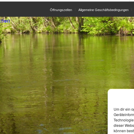
Öffnungszeiten
Allgemeine Geschäftsbedingungen
chen
Um dir ein o
Geräteinfor
Technologien
dieser Websi
können best