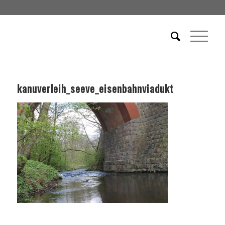
kanuverleih_seeve_eisenbahnviadukt