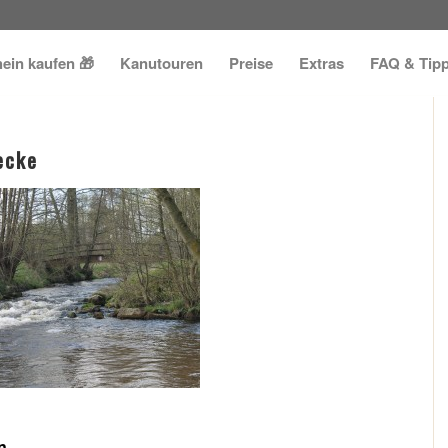
ein kaufen 🎁
Kanutouren
Preise
Extras
FAQ & Tip
ecke
n