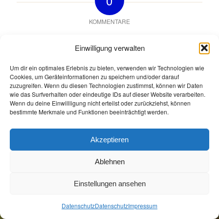
0
KOMMENTARE
Hinterlasse einen Kommentar
Einwilligung verwalten
An der Diskussion beteiligen?
Hinterlasse uns deinen Kommentar!
Um dir ein optimales Erlebnis zu bieten, verwenden wir Technologien wie
Cookies, um Geräteinformationen zu speichern und/oder darauf
Du musst
angemeldet
sein, um einen Kommentar
zuzugreifen. Wenn du diesen Technologien zustimmst, können wir Daten
wie das Surfverhalten oder eindeutige IDs auf dieser Website verarbeiten.
abzugeben.
Wenn du deine Einwillligung nicht erteilst oder zurückziehst, können
bestimmte Merkmale und Funktionen beeinträchtigt werden.
Akzeptieren
Ablehnen
Öffnungszeiten
Allgemeine Geschäftsbedingungen
Impressum
Datenschutz
Einstellungen ansehen
Jetzt Buchen
Jetzt Buchen
Datenschutz
Datenschutz
Impressum