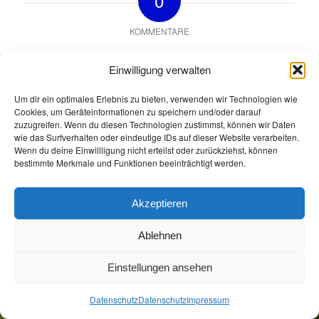
0
KOMMENTARE
Hinterlasse einen Kommentar
Einwilligung verwalten
An der Diskussion beteiligen?
Hinterlasse uns deinen Kommentar!
Um dir ein optimales Erlebnis zu bieten, verwenden wir Technologien wie
Cookies, um Geräteinformationen zu speichern und/oder darauf
Du musst
angemeldet
sein, um einen Kommentar
zuzugreifen. Wenn du diesen Technologien zustimmst, können wir Daten
wie das Surfverhalten oder eindeutige IDs auf dieser Website verarbeiten.
abzugeben.
Wenn du deine Einwillligung nicht erteilst oder zurückziehst, können
bestimmte Merkmale und Funktionen beeinträchtigt werden.
Akzeptieren
Ablehnen
Öffnungszeiten
Allgemeine Geschäftsbedingungen
Impressum
Datenschutz
Einstellungen ansehen
Jetzt Buchen
Jetzt Buchen
Datenschutz
Datenschutz
Impressum