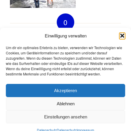
0
KOMMENTARE
Einwilligung verwalten
Hinterlasse einen Kommentar
Um dir ein optimales Erlebnis zu bieten, verwenden wir Technologien wie
Cookies, um Geräteinformationen zu speichern und/oder darauf
An der Diskussion beteiligen?
zuzugreifen. Wenn du diesen Technologien zustimmst, können wir Daten
Hinterlasse uns deinen Kommentar!
wie das Surfverhalten oder eindeutige IDs auf dieser Website verarbeiten.
Wenn du deine Einwillligung nicht erteilst oder zurückziehst, können
Du musst
angemeldet
sein, um einen Kommentar
bestimmte Merkmale und Funktionen beeinträchtigt werden.
abzugeben.
Akzeptieren
Ablehnen
Einstellungen ansehen
Öffnungszeiten
Allgemeine Geschäftsbedingungen
Impressum
Datenschutz
Datenschutz
Datenschutz
Impressum