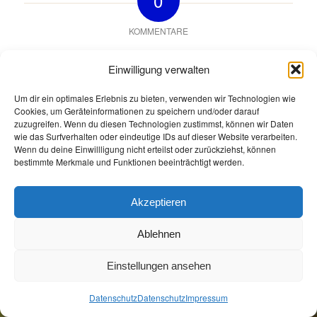
0
KOMMENTARE
Hinterlasse einen Kommentar
Einwilligung verwalten
An der Diskussion beteiligen?
Hinterlasse uns deinen Kommentar!
Um dir ein optimales Erlebnis zu bieten, verwenden wir Technologien wie
Cookies, um Geräteinformationen zu speichern und/oder darauf
Du musst
angemeldet
sein, um einen Kommentar
zuzugreifen. Wenn du diesen Technologien zustimmst, können wir Daten
wie das Surfverhalten oder eindeutige IDs auf dieser Website verarbeiten.
abzugeben.
Wenn du deine Einwillligung nicht erteilst oder zurückziehst, können
bestimmte Merkmale und Funktionen beeinträchtigt werden.
Akzeptieren
Ablehnen
Öffnungszeiten
Allgemeine Geschäftsbedingungen
Impressum
Datenschutz
Einstellungen ansehen
Jetzt Buchen
Jetzt Buchen
Datenschutz
Datenschutz
Impressum