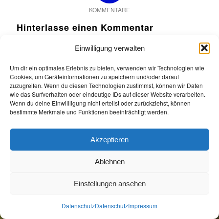
KOMMENTARE
Hinterlasse einen Kommentar
An der Diskussion beteiligen?
Einwilligung verwalten
Hinterlasse uns deinen Kommentar!
Um dir ein optimales Erlebnis zu bieten, verwenden wir Technologien wie
Du musst
angemeldet
sein, um einen Kommentar
Cookies, um Geräteinformationen zu speichern und/oder darauf
abzugeben.
zuzugreifen. Wenn du diesen Technologien zustimmst, können wir Daten
wie das Surfverhalten oder eindeutige IDs auf dieser Website verarbeiten.
Wenn du deine Einwillligung nicht erteilst oder zurückziehst, können
bestimmte Merkmale und Funktionen beeinträchtigt werden.
Akzeptieren
Öffnungszeiten
Allgemeine Geschäftsbedingungen
Impressum
Datenschutz
Ablehnen
Jetzt Buchen
Jetzt Buchen
Einstellungen ansehen
Datenschutz
Datenschutz
Impressum