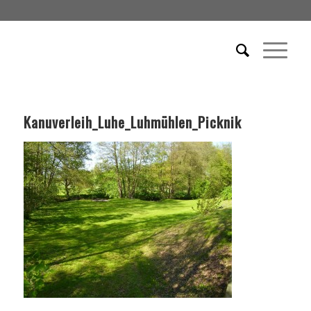
Kanuverleih_Luhe_Luhmühlen_Picknik