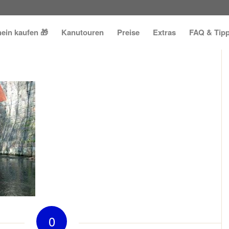
ein kaufen 🎁
Kanutouren
Preise
Extras
FAQ & Tip
0