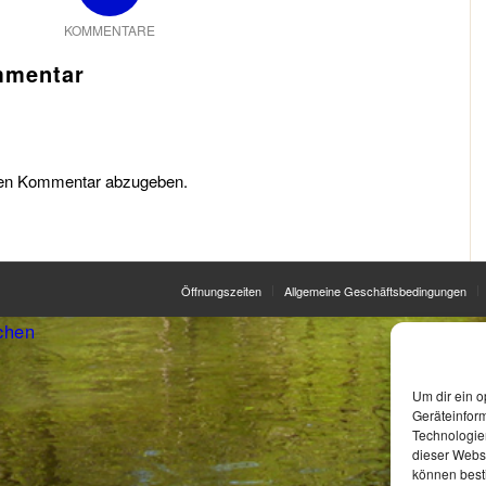
KOMMENTARE
mmentar
nen Kommentar abzugeben.
Öffnungszeiten
Allgemeine Geschäftsbedingungen
chen
Um dir ein o
Geräteinfor
Technologien
dieser Websi
können best