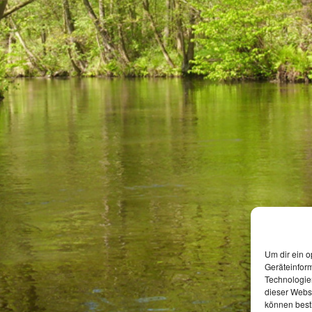
Um dir ein o
Geräteinfor
Technologien
dieser Websi
können best