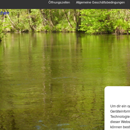
Öffnungszeiten
Allgemeine Geschäftsbedingungen
chen
Um dir ein o
Geräteinfor
Technologien
dieser Websi
können best