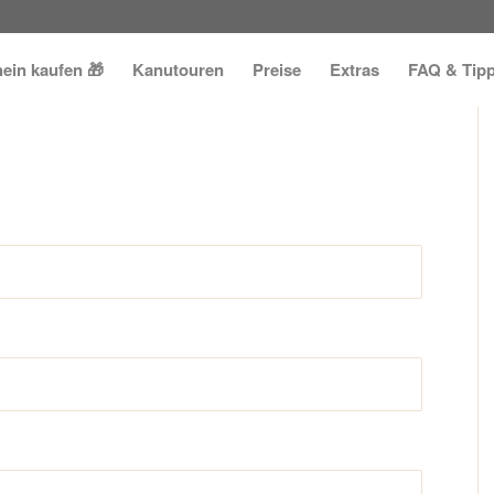
ein kaufen 🎁
Kanutouren
Preise
Extras
FAQ & Tip