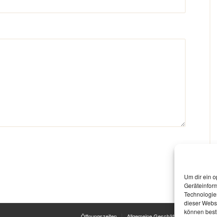
Um dir ein o
Geräteinfor
Technologien
dieser Websi
können best
Öffnungszeiten
Allgemeine Geschäftsbedingungen