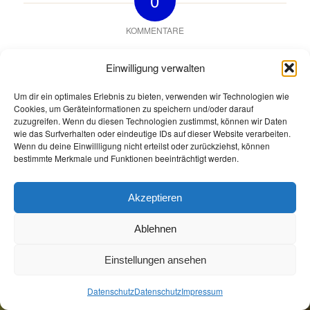
0
KOMMENTARE
Hinterlasse einen Kommentar
Einwilligung verwalten
An der Diskussion beteiligen?
Hinterlasse uns deinen Kommentar!
Um dir ein optimales Erlebnis zu bieten, verwenden wir Technologien wie
Cookies, um Geräteinformationen zu speichern und/oder darauf
Du musst
angemeldet
sein, um einen Kommentar
zuzugreifen. Wenn du diesen Technologien zustimmst, können wir Daten
wie das Surfverhalten oder eindeutige IDs auf dieser Website verarbeiten.
abzugeben.
Wenn du deine Einwillligung nicht erteilst oder zurückziehst, können
bestimmte Merkmale und Funktionen beeinträchtigt werden.
Akzeptieren
Ablehnen
Öffnungszeiten
Allgemeine Geschäftsbedingungen
Impressum
Datenschutz
Einstellungen ansehen
Jetzt Buchen
Jetzt Buchen
Datenschutz
Datenschutz
Impressum