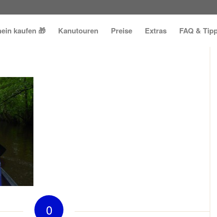
ein kaufen 🎁
Kanutouren
Preise
Extras
FAQ & Tip
0