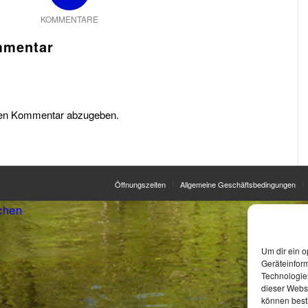
KOMMENTARE
mmentar
nen Kommentar abzugeben.
Öffnungszeiten
Allgemeine Geschäftsbedingungen
chen
Um dir ein o
Geräteinfor
Technologien
dieser Websi
können best