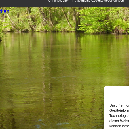
Öffnungszeiten
Allgemeine Geschäftsbedingungen
chen
Um dir ein o
Geräteinfor
Technologien
dieser Websi
können best